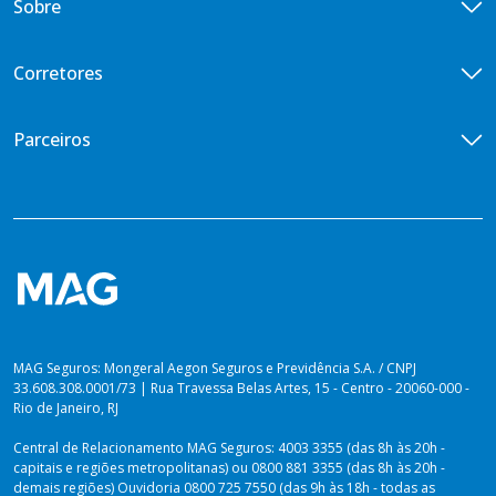
Sobre
Vida Empresarial
Doenças Graves
Central de Vendas
Vida em Grupo VG Flex
Diária por Incapacidade Temporária
Quem somos
Corretores
Vida em Grupo VG Cotado
Ouvidoria
Seguros Vida Toda
Iniciativas de ESG
Encontre um corretor
Parceiros
Imprensa
Seja um corretor
Previdência para você
Portal de Desenvolvedores
Blog
Venda Digital
PLANOS PARA PREVIDÊNCIA
Lei de Igualdade Salarial
Private Top
Plataforma dos Produtores
Relatório de Sustentabilidade 2025
Private Solutions
Vida Toda
Dúvidas sobre Imposto de Renda
MAG Seguros: Mongeral Aegon Seguros e Previdência S.A. / CNPJ
33.608.308.0001/73 | Rua Travessa Belas Artes, 15 - Centro - 20060-000 -
Rio de Janeiro, RJ
Central de Relacionamento MAG Seguros: 4003 3355 (das 8h às 20h -
capitais e regiões metropolitanas) ou 0800 881 3355 (das 8h às 20h -
demais regiões) Ouvidoria 0800 725 7550 (das 9h às 18h - todas as