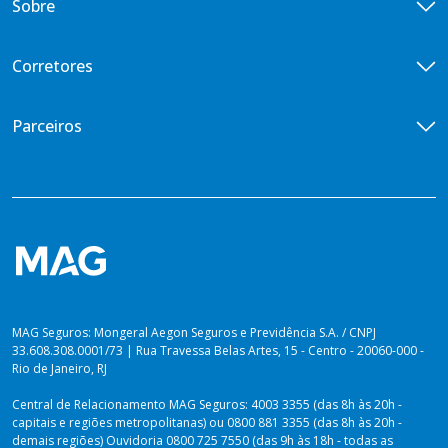
Sobre
Vida Empresarial
Doenças Graves
Central de Vendas
Vida em Grupo VG Flex
Diária por Incapacidade Temporária
Quem somos
Corretores
Vida em Grupo VG Cotado
Ouvidoria
Seguros Vida Toda
Iniciativas de ESG
Encontre um corretor
Parceiros
Imprensa
Seja um corretor
Previdência para você
Portal de Desenvolvedores
Blog
Venda Digital
PLANOS PARA PREVIDÊNCIA
Lei de Igualdade Salarial
Private Top
Plataforma dos Produtores
Relatório de Sustentabilidade 2025
Private Solutions
Vida Toda
Dúvidas sobre Imposto de Renda
MAG Seguros: Mongeral Aegon Seguros e Previdência S.A. / CNPJ
33.608.308.0001/73 | Rua Travessa Belas Artes, 15 - Centro - 20060-000 -
Rio de Janeiro, RJ
Central de Relacionamento MAG Seguros: 4003 3355 (das 8h às 20h -
capitais e regiões metropolitanas) ou 0800 881 3355 (das 8h às 20h -
demais regiões) Ouvidoria 0800 725 7550 (das 9h às 18h - todas as