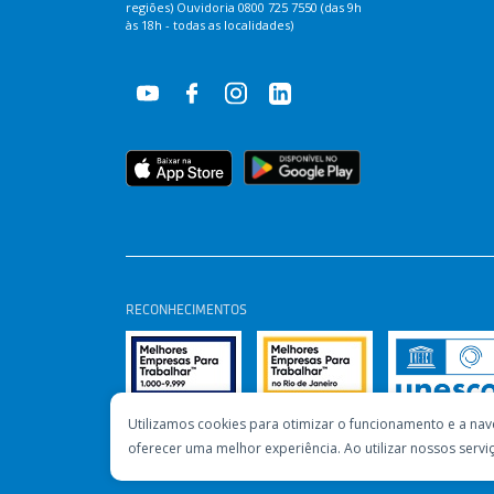
regiões) Ouvidoria 0800 725 7550 (das 9h
às 18h - todas as localidades)
RECONHECIMENTOS
Utilizamos cookies para otimizar o funcionamento e a nav
oferecer uma melhor experiência. Ao utilizar nossos ser