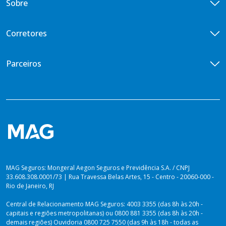
Sobre
Vida Empresarial
Doenças Graves
Central de Vendas
Vida em Grupo VG Flex
Diária por Incapacidade Temporária
Quem somos
Corretores
Vida em Grupo VG Cotado
Ouvidoria
Seguros Vida Toda
Iniciativas de ESG
Encontre um corretor
Parceiros
Imprensa
Seja um corretor
Previdência para você
Portal de Desenvolvedores
Blog
Venda Digital
PLANOS PARA PREVIDÊNCIA
Lei de Igualdade Salarial
Private Top
Plataforma dos Produtores
Relatório de Sustentabilidade 2025
Private Solutions
Vida Toda
Dúvidas sobre Imposto de Renda
MAG Seguros: Mongeral Aegon Seguros e Previdência S.A. / CNPJ
33.608.308.0001/73 | Rua Travessa Belas Artes, 15 - Centro - 20060-000 -
Rio de Janeiro, RJ
Central de Relacionamento MAG Seguros: 4003 3355 (das 8h às 20h -
capitais e regiões metropolitanas) ou 0800 881 3355 (das 8h às 20h -
demais regiões) Ouvidoria 0800 725 7550 (das 9h às 18h - todas as