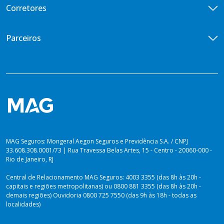
Diária por Incapacidade Temporária
Quem somos
Corretores
Vida em Grupo VG Cotado
Ouvidoria
Seguros Vida Toda
Iniciativas de ESG
Encontre um corretor
Parceiros
Imprensa
Seja um corretor
Previdência para você
Portal de Desenvolvedores
Blog
Venda Digital
PLANOS PARA PREVIDÊNCIA
Lei de Igualdade Salarial
Private Top
Plataforma dos Produtores
Relatório de Sustentabilidade 2025
Private Solutions
Vida Toda
Dúvidas sobre Imposto de Renda
MAG Seguros: Mongeral Aegon Seguros e Previdência S.A. / CNPJ
33.608.308.0001/73 | Rua Travessa Belas Artes, 15 - Centro - 20060-000 -
Rio de Janeiro, RJ
Central de Relacionamento MAG Seguros: 4003 3355 (das 8h às 20h -
capitais e regiões metropolitanas) ou 0800 881 3355 (das 8h às 20h -
demais regiões) Ouvidoria 0800 725 7550 (das 9h às 18h - todas as
localidades)