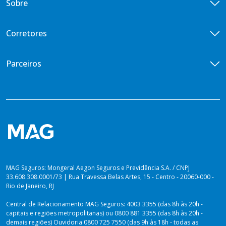
Sobre
Vida Empresarial
Doenças Graves
Central de Vendas
Vida em Grupo VG Flex
Diária por Incapacidade Temporária
Quem somos
Corretores
Vida em Grupo VG Cotado
Ouvidoria
Seguros Vida Toda
Iniciativas de ESG
Encontre um corretor
Parceiros
Imprensa
Seja um corretor
Previdência para você
Portal de Desenvolvedores
Blog
Venda Digital
PLANOS PARA PREVIDÊNCIA
Lei de Igualdade Salarial
Private Top
Plataforma dos Produtores
Relatório de Sustentabilidade 2025
Private Solutions
Vida Toda
Dúvidas sobre Imposto de Renda
MAG Seguros: Mongeral Aegon Seguros e Previdência S.A. / CNPJ
33.608.308.0001/73 | Rua Travessa Belas Artes, 15 - Centro - 20060-000 -
Rio de Janeiro, RJ
Central de Relacionamento MAG Seguros: 4003 3355 (das 8h às 20h -
capitais e regiões metropolitanas) ou 0800 881 3355 (das 8h às 20h -
demais regiões) Ouvidoria 0800 725 7550 (das 9h às 18h - todas as