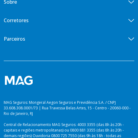
Sobre
Vida Empresarial
Doenças Graves
Central de Vendas
Vida em Grupo VG Flex
Diária por Incapacidade Temporária
Quem somos
Corretores
Vida em Grupo VG Cotado
Ouvidoria
Seguros Vida Toda
Iniciativas de ESG
Encontre um corretor
Parceiros
Imprensa
Seja um corretor
Previdência para você
Portal de Desenvolvedores
Blog
Venda Digital
PLANOS PARA PREVIDÊNCIA
Lei de Igualdade Salarial
Private Top
Plataforma dos Produtores
Relatório de Sustentabilidade 2025
Private Solutions
Vida Toda
Dúvidas sobre Imposto de Renda
MAG Seguros: Mongeral Aegon Seguros e Previdência S.A. / CNPJ
33.608.308.0001/73 | Rua Travessa Belas Artes, 15 - Centro - 20060-000 -
Rio de Janeiro, RJ
Central de Relacionamento MAG Seguros: 4003 3355 (das 8h às 20h -
capitais e regiões metropolitanas) ou 0800 881 3355 (das 8h às 20h -
demais regiões) Ouvidoria 0800 725 7550 (das 9h às 18h - todas as