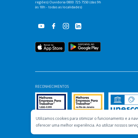
regiões) Ouvidoria 0800 725 7550 (das 9h
às 18h - todas as localidades)
RECONHECIMENTOS
Utilizamos cookies para otimizar o funcionamento e a nav
oferecer uma melhor experiência. Ao utilizar nossos ser