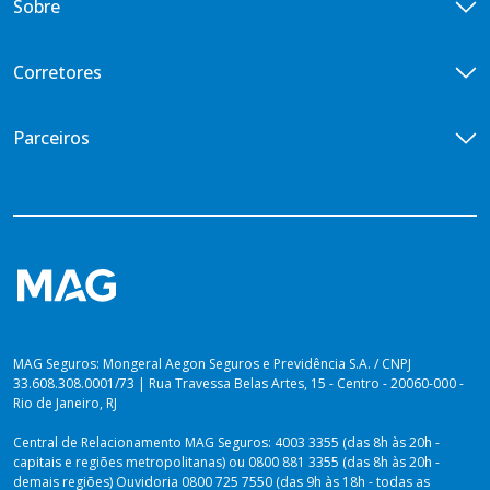
Sobre
Vida Empresarial
Doenças Graves
Central de Vendas
Vida em Grupo VG Flex
Diária por Incapacidade Temporária
Quem somos
Corretores
Vida em Grupo VG Cotado
Ouvidoria
Seguros Vida Toda
Iniciativas de ESG
Encontre um corretor
Parceiros
Imprensa
Seja um corretor
Previdência para você
Portal de Desenvolvedores
Blog
Venda Digital
PLANOS PARA PREVIDÊNCIA
Lei de Igualdade Salarial
Private Top
Plataforma dos Produtores
Relatório de Sustentabilidade 2025
Private Solutions
Vida Toda
Dúvidas sobre Imposto de Renda
MAG Seguros: Mongeral Aegon Seguros e Previdência S.A. / CNPJ
33.608.308.0001/73 | Rua Travessa Belas Artes, 15 - Centro - 20060-000 -
Rio de Janeiro, RJ
Central de Relacionamento MAG Seguros: 4003 3355 (das 8h às 20h -
capitais e regiões metropolitanas) ou 0800 881 3355 (das 8h às 20h -
demais regiões) Ouvidoria 0800 725 7550 (das 9h às 18h - todas as