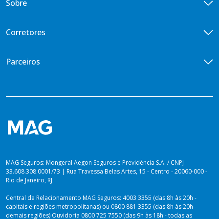
Sobre
Vida Empresarial
Doenças Graves
Central de Vendas
Vida em Grupo VG Flex
Diária por Incapacidade Temporária
Quem somos
Corretores
Vida em Grupo VG Cotado
Ouvidoria
Seguros Vida Toda
Iniciativas de ESG
Encontre um corretor
Parceiros
Imprensa
Seja um corretor
Previdência para você
Portal de Desenvolvedores
Blog
Venda Digital
PLANOS PARA PREVIDÊNCIA
Lei de Igualdade Salarial
Private Top
Plataforma dos Produtores
Relatório de Sustentabilidade 2025
Private Solutions
Vida Toda
Dúvidas sobre Imposto de Renda
MAG Seguros: Mongeral Aegon Seguros e Previdência S.A. / CNPJ
33.608.308.0001/73 | Rua Travessa Belas Artes, 15 - Centro - 20060-000 -
Rio de Janeiro, RJ
Central de Relacionamento MAG Seguros: 4003 3355 (das 8h às 20h -
capitais e regiões metropolitanas) ou 0800 881 3355 (das 8h às 20h -
demais regiões) Ouvidoria 0800 725 7550 (das 9h às 18h - todas as