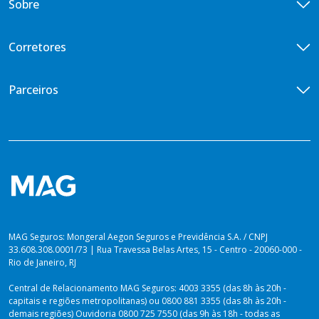
Sobre
Vida Empresarial
Doenças Graves
Central de Vendas
Vida em Grupo VG Flex
Diária por Incapacidade Temporária
Quem somos
Corretores
Vida em Grupo VG Cotado
Ouvidoria
Seguros Vida Toda
Iniciativas de ESG
Encontre um corretor
Parceiros
Imprensa
Seja um corretor
Previdência para você
Portal de Desenvolvedores
Blog
Venda Digital
PLANOS PARA PREVIDÊNCIA
Lei de Igualdade Salarial
Private Top
Plataforma dos Produtores
Relatório de Sustentabilidade 2025
Private Solutions
Vida Toda
Dúvidas sobre Imposto de Renda
MAG Seguros: Mongeral Aegon Seguros e Previdência S.A. / CNPJ
33.608.308.0001/73 | Rua Travessa Belas Artes, 15 - Centro - 20060-000 -
Rio de Janeiro, RJ
Central de Relacionamento MAG Seguros: 4003 3355 (das 8h às 20h -
capitais e regiões metropolitanas) ou 0800 881 3355 (das 8h às 20h -
demais regiões) Ouvidoria 0800 725 7550 (das 9h às 18h - todas as