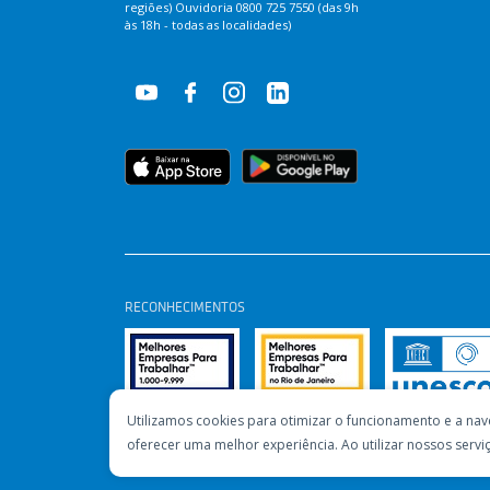
regiões) Ouvidoria 0800 725 7550 (das 9h
às 18h - todas as localidades)
RECONHECIMENTOS
Utilizamos cookies para otimizar o funcionamento e a nav
oferecer uma melhor experiência. Ao utilizar nossos ser