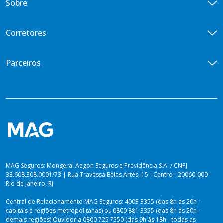
Sobre
Vida Empresarial
Doenças Graves
Central de Vendas
Vida em Grupo VG Flex
Diária por Incapacidade Temporária
Quem somos
Corretores
Vida em Grupo VG Cotado
Ouvidoria
Seguros Vida Toda
Iniciativas de ESG
Encontre um corretor
Parceiros
Imprensa
Seja um corretor
Previdência para você
Portal de Desenvolvedores
Blog
Venda Digital
PLANOS PARA PREVIDÊNCIA
Lei de Igualdade Salarial
Private Top
Plataforma dos Produtores
Relatório de Sustentabilidade 2025
Private Solutions
Vida Toda
Dúvidas sobre Imposto de Renda
MAG Seguros: Mongeral Aegon Seguros e Previdência S.A. / CNPJ
33.608.308.0001/73 | Rua Travessa Belas Artes, 15 - Centro - 20060-000 -
Rio de Janeiro, RJ
Central de Relacionamento MAG Seguros: 4003 3355 (das 8h às 20h -
capitais e regiões metropolitanas) ou 0800 881 3355 (das 8h às 20h -
demais regiões) Ouvidoria 0800 725 7550 (das 9h às 18h - todas as