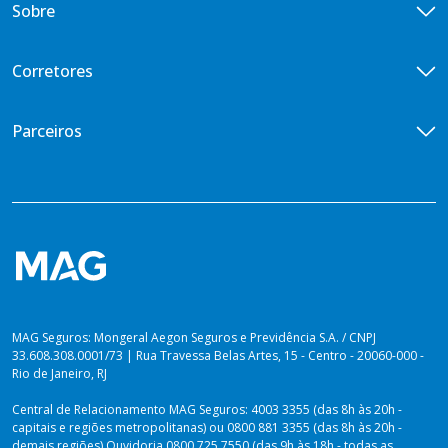
Contato
Sobre
Vida Empresarial
Doenças Graves
Central de Vendas
Vida em Grupo VG Flex
Diária por Incapacidade Temporária
Quem somos
Corretores
Vida em Grupo VG Cotado
Ouvidoria
Seguros Vida Toda
Iniciativas de ESG
Encontre um corretor
Parceiros
Imprensa
Seja um corretor
Previdência para você
Portal de Desenvolvedores
Blog
Venda Digital
PLANOS PARA PREVIDÊNCIA
Lei de Igualdade Salarial
Private Top
Plataforma dos Produtores
Relatório de Sustentabilidade 2025
Private Solutions
Vida Toda
Dúvidas sobre Imposto de Renda
MAG Seguros: Mongeral Aegon Seguros e Previdência S.A. / CNPJ
33.608.308.0001/73 | Rua Travessa Belas Artes, 15 - Centro - 20060-000 -
Rio de Janeiro, RJ
Central de Relacionamento MAG Seguros: 4003 3355 (das 8h às 20h -
capitais e regiões metropolitanas) ou 0800 881 3355 (das 8h às 20h -
demais regiões) Ouvidoria 0800 725 7550 (das 9h às 18h - todas as