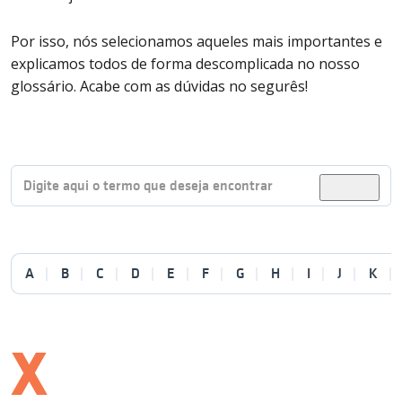
Por isso, nós selecionamos aqueles mais importantes e
explicamos todos de forma descomplicada no nosso
glossário. Acabe com as dúvidas no segurês!
A
B
C
D
E
F
G
H
I
J
K
X