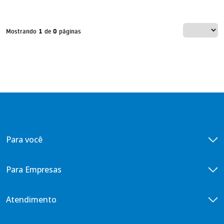
Mostrando
1
de
0
páginas
Para você
Seguro de vida para você
Para Empresas
COBERTURAS
Seguro de Vida para Empresas
Atendimento
Morte
COBERTURAS
Invalidez